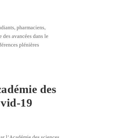
udiants, pharmaciens,
e des avancées dans le
nférences plénières
cadémie des
ovid-19
par l’Académie des sciences