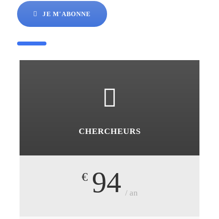
JE M'ABONNE
CHERCHEURS
94
€
/ an