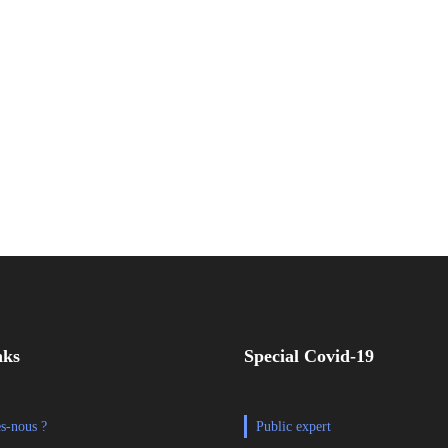
nks
Special Covid-19
s-nous ?
Public expert