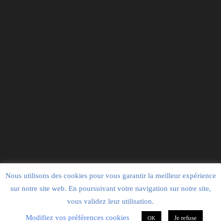
Nous utilisons des cookies pour vous garantir la meilleur expérience
Copyright ©2025 Société Française de Virologie. All Rights
Reserved.
sur notre site web. En poursuivant votre navigation sur notre site,
vous validez leur utilisation.
Modifiez vos préférences cookies
Je refuse
OK